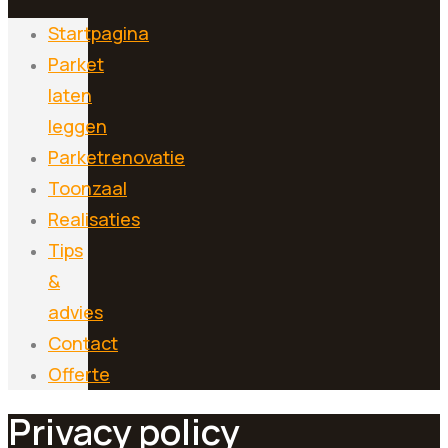
Startpagina
Parket
laten
leggen
Parketrenovatie
Toonzaal
Realisaties
Tips
&
advies
Contact
Offerte
Privacy policy