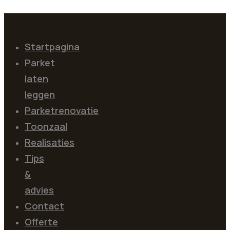
Startpagina
Parket
laten
leggen
Parketrenovatie
Toonzaal
Realisaties
Tips
&
advies
Contact
Offerte