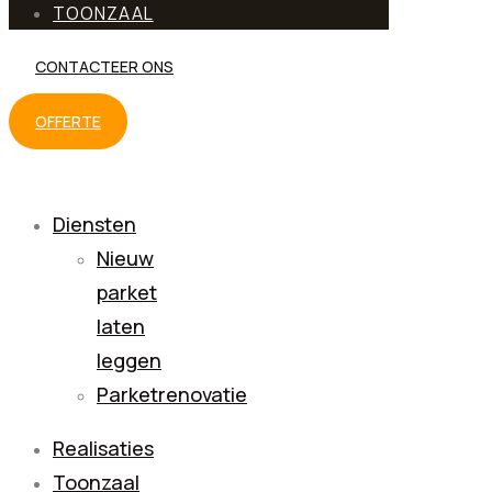
TOONZAAL
CONTACTEER ONS
OFFERTE
Diensten
Nieuw
parket
laten
leggen
Parketrenovatie
Realisaties
Toonzaal